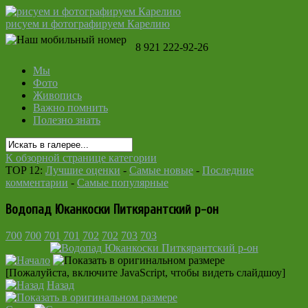
рисуем и фотографируем Карелию
8 921 222-92-26
Мы
Фото
Живопись
Важно помнить
Полезно знать
К обзорной странице категории
TOP 12:
Лучшие оценки
-
Самые новые
-
Последние
комментарии
-
Самые популярные
Водопад Юканкоски Питкярантский р-он
700
700
701
701
702
702
703
703
[Пожалуйста, включите JavaScript, чтобы видеть слайдшоу]
Назад