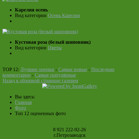
Карелия осень
Вид категории
Осень Карелия
Кустовая роза (белый шиповник)
Вид категории
Цветы
TOP 12:
Лучшие оценки
-
Самые новые
-
Последние
комментарии
-
Самые популярные
Назад к обзорной странице галереи
Вы здесь:
Главная
Фото
Топ 12 оцененных фото
8 921 222-92-26
г.Петрозаводск