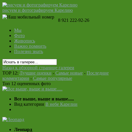
рисуем и фотографируем Карелию
8 921 222-92-26
Мы
Фото
Живопись
Важно помнить
Полезно знать
Назад к обзорной странице галереи
TOP 12:
Лучшие оценки
-
Самые новые
-
Последние
комментарии
-
Самые популярные
Топ 12 оцененных фото
Все выше, выше и выше.....
Вид категории
В небе Карелии
Леопард