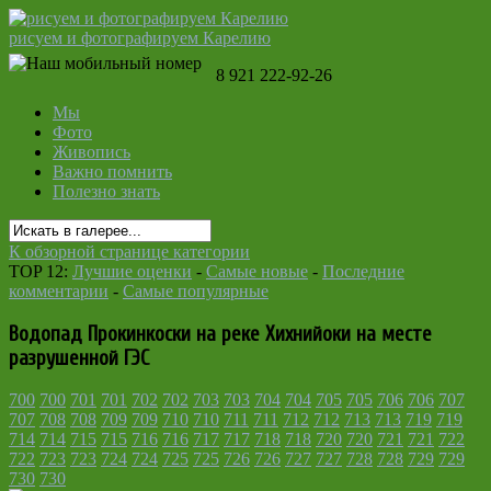
рисуем и фотографируем Карелию
8 921 222-92-26
Мы
Фото
Живопись
Важно помнить
Полезно знать
К обзорной странице категории
TOP 12:
Лучшие оценки
-
Самые новые
-
Последние
комментарии
-
Самые популярные
Водопад Прокинкоски на реке Хихнийоки на месте
разрушенной ГЭС
700
700
701
701
702
702
703
703
704
704
705
705
706
706
707
707
708
708
709
709
710
710
711
711
712
712
713
713
719
719
714
714
715
715
716
716
717
717
718
718
720
720
721
721
722
722
723
723
724
724
725
725
726
726
727
727
728
728
729
729
730
730