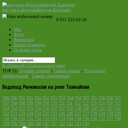
рисуем и фотографируем Карелию
8 921 222-92-26
Мы
Фото
Живопись
Важно помнить
Полезно знать
К обзорной странице категории
TOP 12:
Лучшие оценки
-
Самые новые
-
Последние
комментарии
-
Самые популярные
Водопад Рюмякоски на реке Тохмайоки
700
700
701
701
702
702
703
703
704
704
705
705
706
706
707
707
708
708
709
709
710
710
711
711
712
712
713
713
719
719
714
714
715
715
716
716
717
717
718
718
720
720
721
721
722
722
723
723
724
724
725
725
726
726
727
727
728
728
729
729
730
730
731
731
732
732
733
733
734
734
736
736
737
737
738
738
739
739
740
740
741
741
742
742
743
743