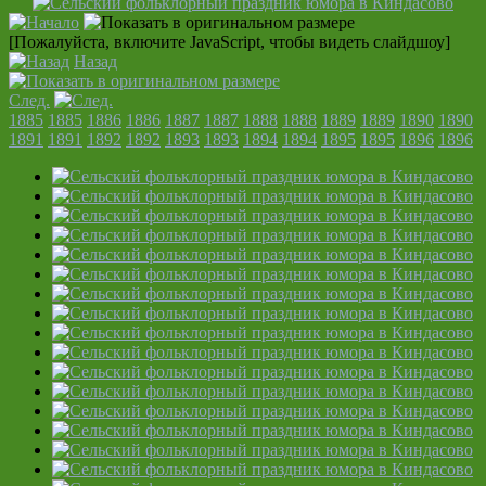
[Пожалуйста, включите JavaScript, чтобы видеть слайдшоу]
Назад
След.
1885
1885
1886
1886
1887
1887
1888
1888
1889
1889
1890
1890
1891
1891
1892
1892
1893
1893
1894
1894
1895
1895
1896
1896