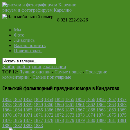
рисуем и фотографируем Карелию
8 921 222-92-26
Мы
Фото
Живопись
Важно помнить
Полезно знать
К обзорной странице категории
TOP 12:
Лучшие оценки
-
Самые новые
-
Последние
комментарии
-
Самые популярные
Сельский фольклорный праздник юмора в Киндасово
1852
1852
1853
1853
1854
1854
1855
1855
1856
1856
1857
1857
1858
1858
1859
1859
1860
1860
1861
1861
1862
1862
1863
1863
1864
1864
1865
1865
1866
1866
1867
1867
1868
1868
1869
1869
1870
1870
1871
1871
1872
1872
1873
1873
1874
1874
1875
1875
1876
1876
1877
1877
1878
1878
1879
1879
1880
1880
1881
1881
1882
1882
1883
1883