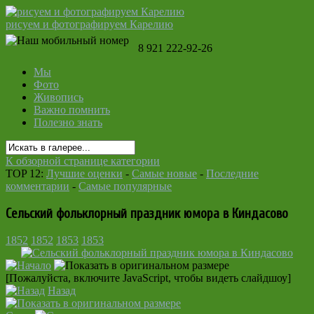
рисуем и фотографируем Карелию
8 921 222-92-26
Мы
Фото
Живопись
Важно помнить
Полезно знать
К обзорной странице категории
TOP 12:
Лучшие оценки
-
Самые новые
-
Последние
комментарии
-
Самые популярные
Сельский фольклорный праздник юмора в Киндасово
1852
1852
1853
1853
[Пожалуйста, включите JavaScript, чтобы видеть слайдшоу]
Назад