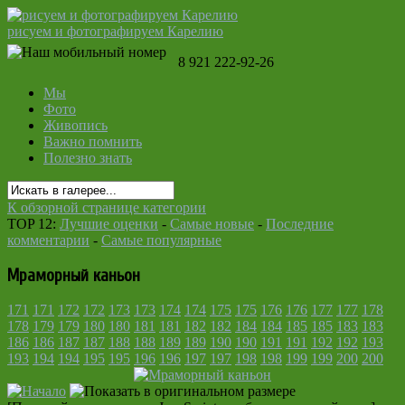
рисуем и фотографируем Карелию
8 921 222-92-26
Мы
Фото
Живопись
Важно помнить
Полезно знать
К обзорной странице категории
TOP 12:
Лучшие оценки
-
Самые новые
-
Последние
комментарии
-
Самые популярные
Мраморный каньон
171
171
172
172
173
173
174
174
175
175
176
176
177
177
178
178
179
179
180
180
181
181
182
182
184
184
185
185
183
183
186
186
187
187
188
188
189
189
190
190
191
191
192
192
193
193
194
194
195
195
196
196
197
197
198
198
199
199
200
200