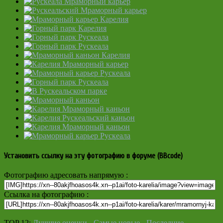
Установить ссылку на эту фотографию в форуме (BBcode)
Фотографию адресовать напрямую :
Ссылка на фотографию :
TOP 12:
Лучшие оценки
-
Самые новые
-
Последние