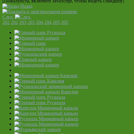
[Пожалуйста, включите JavaScript, чтобы видеть слайдшоу]
Назад
След.
202
202
203
203
204
204
205
205