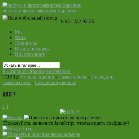
рисуем и фотографируем Карелию
8 921 222-92-26
Мы
Фото
Живопись
Важно помнить
Полезно знать
К обзорной странице категории
TOP 12:
Лучшие оценки
-
Самые новые
-
Последние
комментарии
-
Самые популярные
НЛО ?
1
1
[Пожалуйста, включите JavaScript, чтобы видеть слайдшоу]
Назад