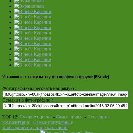
Установить ссылку на эту фотографию в форуме (BBcode)
Фотографию адресовать напрямую :
Ссылка на фотографию :
TOP 12:
Лучшие оценки
-
Самые новые
-
Последние
комментарии
-
Самые популярные
К обзорной странице категории