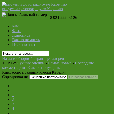
рисуем и фотографируем Карелию
8 921 222-92-26
Мы
Фото
Живопись
Важно помнить
Полезно знать
Назад к обзорной странице галереи
TOP 12:
Лучшие оценки
-
Самые новые
-
Последние
комментарии
-
Самые популярные
Киндасово праздник юмора Карелия
Сортировка по
1
2
3
4
...